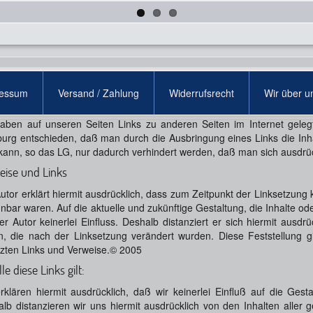
claimer
ressum
Versand / Zahlung
Widerrufsrecht
Wir über u
anzierungserklärung:
aben auf unseren Seiten Links zu anderen Seiten im Internet geleg
rg entschieden, daß man durch die Ausbringung eines Links die Inhalt
kann, so das LG, nur dadurch verhindert werden, daß man sich ausdrück
eise und Links
utor erklärt hiermit ausdrücklich, dass zum Zeitpunkt der Linksetzung k
nbar waren. Auf die aktuelle und zukünftige Gestaltung, die Inhalte od
er Autor keinerlei Einfluss. Deshalb distanziert er sich hiermit ausdrü
n, die nach der Linksetzung verändert wurden. Diese Feststellung gi
zten Links und Verweise.© 2005
lle diese Links gilt:
rklären hiermit ausdrücklich, daß wir keinerlei Einfluß auf die Gest
lb distanzieren wir uns hiermit ausdrücklich von den Inhalten alle