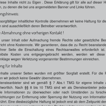
iese Inhalte nicht zu Eigen . Diese Erklärung gilt für alle auf diese
n, zu denen die bei uns angemeldeten Banner und Links führen.
ungshinweis:
 sorgfältiger inhaltlicher Kontrolle übernehmen wir keine Haftung für di
n sind ausschließlich deren Betreiber verantwortlich.
e Abmahnung ohne vorherigen Kontakt !
e unser Inhalt oder Aufmachung fremde Rechte oder gesetzliche Be
icht ohne Kostennote. Wir garantieren, dass die zu Recht beanstande
hrer Seite die Einschaltung eines Rechtsanwaltes erforderlich is
elöste Kosten uns entgegengebracht werden, werden wir diese 
nklage wegen Verletzung vorgenannter Bestimmungen einreichen.
ng für Inhalte
nhalte unserer Seiten wurden mit größter Sorgfalt erstellt. Für die Ri
en wir jedoch keine Gewähr übernehmen.
Diensteanbieter sind wir gemäß § 7 Abs.1 TMG für eigene Inhalte
twortlich. Nach §§ 8 bis 10 TMG sind wir als Diensteanbieter jedoch
de Informationen zu überwachen oder nach Umständen zu forschen,
lichtungen zur Entfernung oder Sperrung der Nutzung von Informati
ührt. Eine diesbezügliche Haftung ist jedoch erst ab dem Zeitpunkt de