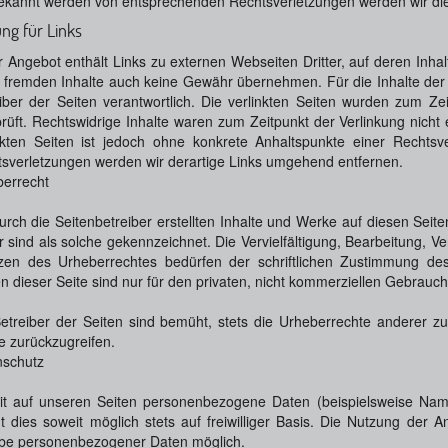
ekannt werden von entsprechenden Rechtsverletzungen werden wir di
ng für Links
 Angebot enthält Links zu externen Webseiten Dritter, auf deren Inhal
 fremden Inhalte auch keine Gewähr übernehmen. Für die Inhalte der ve
iber der Seiten verantwortlich. Die verlinkten Seiten wurden zum Ze
rüft. Rechtswidrige Inhalte waren zum Zeitpunkt der Verlinkung nicht 
nkten Seiten ist jedoch ohne konkrete Anhaltspunkte einer Rechts
sverletzungen werden wir derartige Links umgehend entfernen.
errecht
urch die Seitenbetreiber erstellten Inhalte und Werke auf diesen Sei
er sind als solche gekennzeichnet. Die Vervielfältigung, Bearbeitung, 
en des Urheberrechtes bedürfen der schriftlichen Zustimmung des 
n dieser Seite sind nur für den privaten, nicht kommerziellen Gebrauch 
etreiber der Seiten sind bemüht, stets die Urheberrechte anderer zu 
 zurückzugreifen.
nschutz
t auf unseren Seiten personenbezogene Daten (beispielsweise Name
gt dies soweit möglich stets auf freiwilliger Basis. Die Nutzung der 
be personenbezogener Daten möglich.