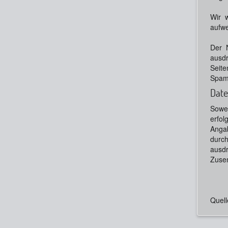
Wir w
aufwe
Der 
ausdr
Seite
Spam-
Date
Sowei
erfol
Angab
durc
ausdr
Zusen
Quell