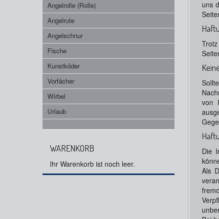
uns d
Angelrolle (Rolle)
Seite
Angelrute
Haft
Angelschnur
Trotz
Fische
Seite
Kunstköder
Kein
Vorfächer
Sollt
Nachr
Wirbel
von I
Urlaub
ausg
Gege
Haftu
WARENKORB
Die I
könn
Ihr Warenkorb ist noch leer.
Als 
veran
frem
Verpf
unber