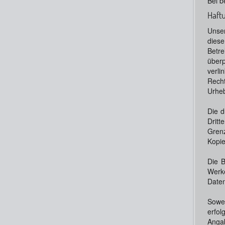
Bei b
Haftu
Unser
diese
Betre
überp
verli
Recht
Urheb
Die d
Dritt
Grenz
Kopie
Die B
Werke
Date
Sowei
erfol
Anga