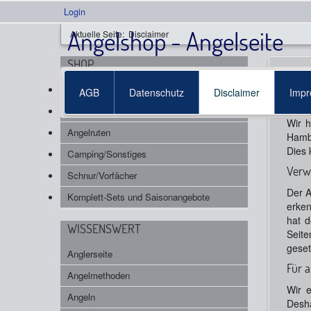
Login
Angelshop - Angelseite
Aktuelle Seite:
Disclaimer
SHOP
Dis
Angelköder
AGB
Datenschutz
Disclaimer
Imp
Dist
Angelrollen
Wir h
Angelruten
Hambu
Dies 
Camping/Sonstiges
Verw
Schnur/Vorfächer
Der A
Komplett-Sets und Saisonangebote
erken
hat d
WISSENSWERT
Seite
geset
Anglerseite
Für a
Angelmethoden
Wir e
Angeln
Desha